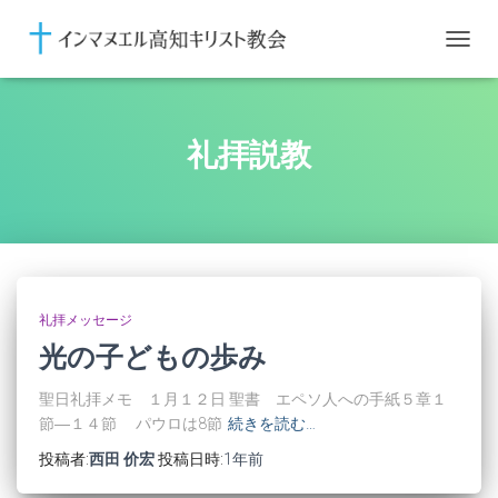
ナ
ビ
ゲ
ー
シ
礼拝説教
ョ
ン
を
切
り
替
え
礼拝メッセージ
光の子どもの歩み
聖日礼拝メモ １月１２日 聖書 エペソ人への手紙５章１
節―１４節 パウロは8節
続きを読む…
投稿者:
西田 价宏
投稿日時:
1年
前