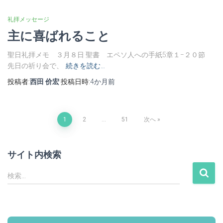
礼拝メッセージ
主に喜ばれること
聖日礼拝メモ ３月８日 聖書 エペソ人への手紙5章１−２０節
先日の祈り会で、
続きを読む…
投稿者:
西田 价宏
投稿日時:
4か月
前
投
1
2
…
51
次へ
稿
サイト内検索
ナ
検
検索…
索
ビ
:
ゲ